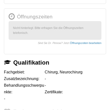
Öffnungszeiten
Nicht hinterlegt. Bitte erfragen Sie die Öffnungszeiten
telefonisch.
Sind Sie Dr. Pinnow?
Jetzt
Öffnungszeiten bearbeiten
Qualifikation
Fachgebiet:
Chirurg, Neurochirurg
Zusatzbezeichnung:
-
Behandlungsschwerpu
-
nkte:
Zertifikate:
-