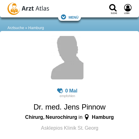
Suche
Login
Menü
Arztsuche
Hamburg
0 Mal
Dr. med. Jens Pinnow
Chirurg, Neurochirurg
Hamburg
in
Asklepios Klinik St. Georg