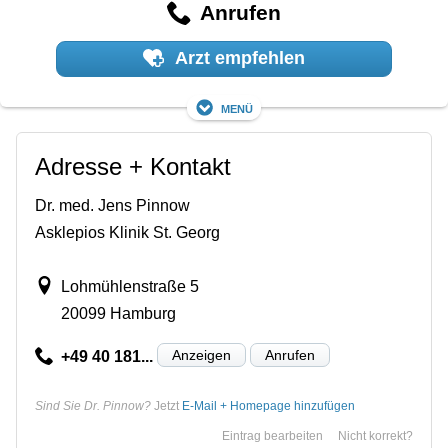
Anrufen
Arzt empfehlen
Menü
Adresse + Kontakt
Dr. med. Jens Pinnow
Asklepios Klinik St. Georg
Lohmühlenstraße 5
20099 Hamburg
Anzeigen
Anrufen
+49 40 181...
Sind Sie Dr. Pinnow?
Jetzt
E-Mail + Homepage hinzufügen
Eintrag bearbeiten
Nicht korrekt?