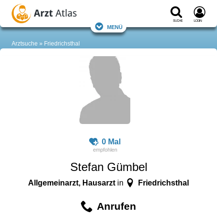
Suche
Login
Menü
Arztsuche
Friedrichsthal
0 Mal
Stefan Gümbel
Allgemeinarzt, Hausarzt
Friedrichsthal
in
Anrufen