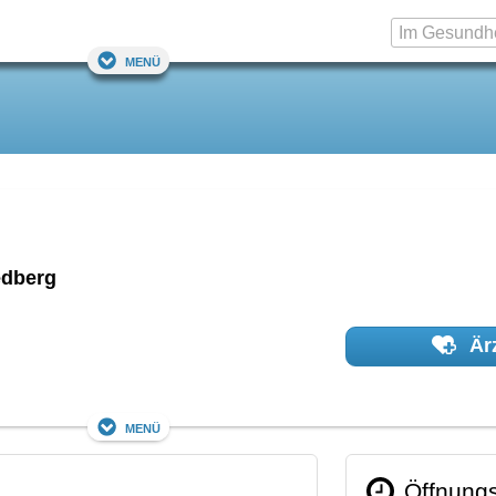
Menü
edberg
Ärz
Menü
Öffnungs