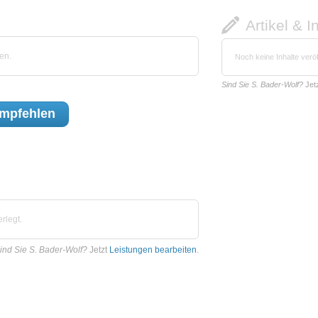
Artikel & I
en.
Noch keine Inhalte veröf
Sind Sie S. Bader-Wolf?
Jet
mpfehlen
rlegt.
ind Sie S. Bader-Wolf?
Jetzt
Leistungen bearbeiten
.