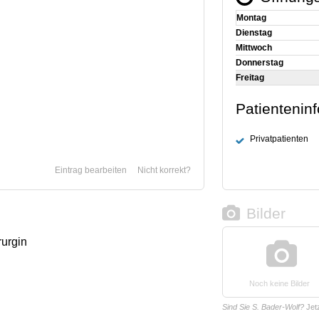
Montag
Dienstag
Mittwoch
Donnerstag
Freitag
Patientenin
Privatpatienten
Eintrag bearbeiten
Nicht korrekt?
Bilder
rurgin
Noch keine Bilder
Sind Sie S. Bader-Wolf?
Jet