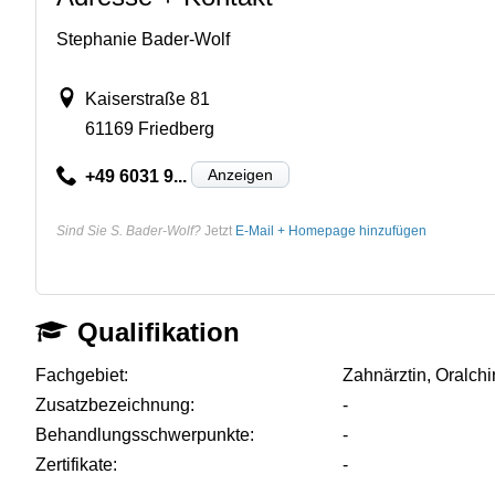
Stephanie Bader-Wolf
Kaiserstraße 81
61169 Friedberg
Anzeigen
+49 6031 9...
Sind Sie S. Bader-Wolf?
Jetzt
E-Mail + Homepage hinzufügen
Qualifikation
Fachgebiet:
Zahnärztin, Oralchi
Zusatzbezeichnung:
-
Behandlungsschwerpunkte:
-
Zertifikate:
-