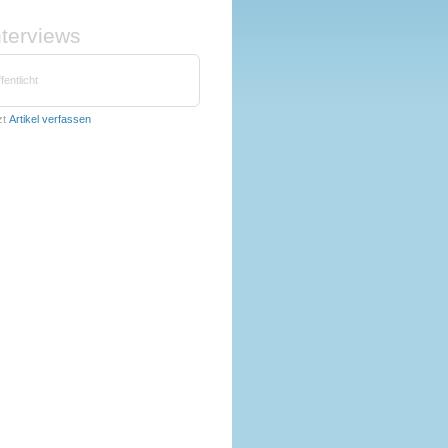
nterviews
fentlicht
zt
Artikel verfassen