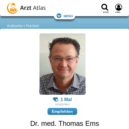
Suche
Login
Menü
Arztsuche
Frechen
1 Mal
Empfehlen
Dr. med. Thomas Ems