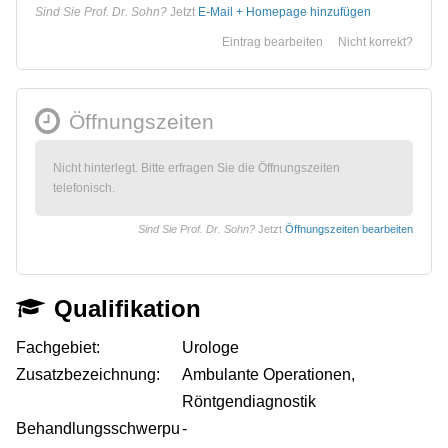
Sind Sie Prof. Dr. Sohn?
Jetzt
E-Mail + Homepage hinzufügen
Eintrag bearbeiten
Nicht korrekt?
Öffnungszeiten
Nicht hinterlegt. Bitte erfragen Sie die Öffnungszeiten
telefonisch.
Sind Sie Prof. Dr. Sohn?
Jetzt
Öffnungszeiten bearbeiten
Qualifikation
Fachgebiet:
Urologe
Zusatzbezeichnung:
Ambulante Operationen,
Röntgendiagnostik
Behandlungsschwerpu
-