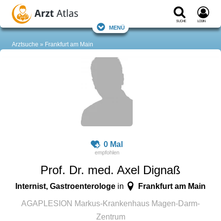
Suche
Login
Menü
Arztsuche
Frankfurt am Main
0 Mal
Prof. Dr. med. Axel Dignaß
Internist, Gastroenterologe
Frankfurt am Main
in
AGAPLESION Markus-Krankenhaus Magen-Darm-
Zentrum