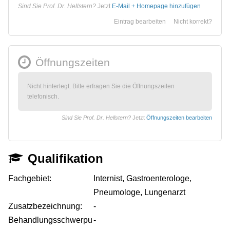
Sind Sie Prof. Dr. Hellstern?
Jetzt
E-Mail + Homepage hinzufügen
Eintrag bearbeiten
Nicht korrekt?
Öffnungszeiten
Nicht hinterlegt. Bitte erfragen Sie die Öffnungszeiten
telefonisch.
Sind Sie Prof. Dr. Hellstern?
Jetzt
Öffnungszeiten bearbeiten
Qualifikation
Fachgebiet:
Internist, Gastroenterologe,
Pneumologe, Lungenarzt
Zusatzbezeichnung:
-
Behandlungsschwerpu
-