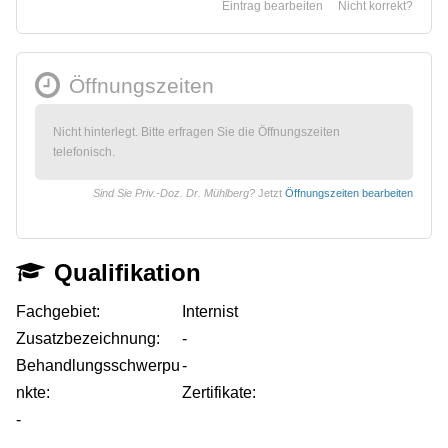
Eintrag bearbeiten
Nicht korrekt?
Öffnungszeiten
Nicht hinterlegt. Bitte erfragen Sie die Öffnungszeiten
telefonisch.
Sind Sie Priv.-Doz. Dr. Mühlberg?
Jetzt
Öffnungszeiten bearbeiten
Qualifikation
Fachgebiet:
Internist
Zusatzbezeichnung:
-
Behandlungsschwerpu
-
nkte:
Zertifikate:
-