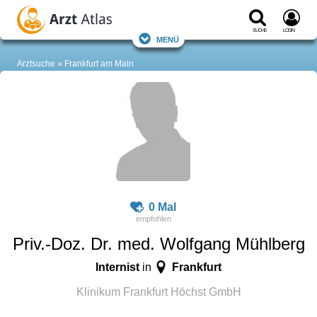
Suche
Login
Menü
Arztsuche
Frankfurt am Main
0 Mal
Priv.-Doz. Dr. med. Wolfgang Mühlberg
Internist
Frankfurt
in
Klinikum Frankfurt Höchst GmbH