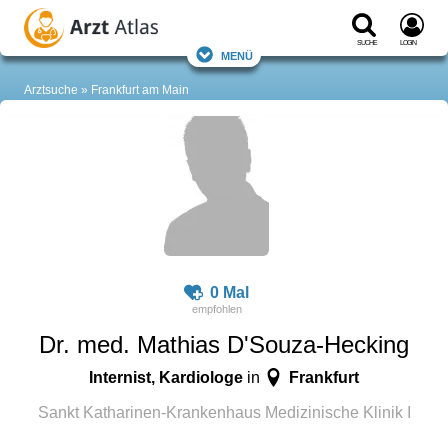
Suche
Login
Menü
Arztsuche
Frankfurt am Main
0 Mal
Dr. med. Mathias D'Souza-Hecking
Internist, Kardiologe
Frankfurt
in
Sankt Katharinen-Krankenhaus Medizinische Klinik I