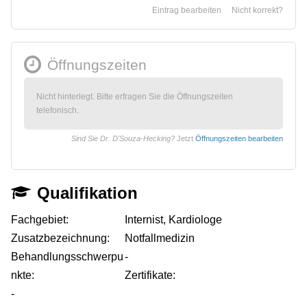
Eintrag bearbeiten
Nicht korrekt?
Öffnungszeiten
Nicht hinterlegt. Bitte erfragen Sie die Öffnungszeiten
telefonisch.
Sind Sie Dr. D'Souza-Hecking?
Jetzt
Öffnungszeiten bearbeiten
Qualifikation
Fachgebiet:
Internist, Kardiologe
Zusatzbezeichnung:
Notfallmedizin
Behandlungsschwerpu
-
nkte:
Zertifikate:
-