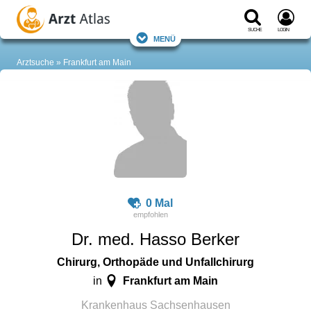
Suche
Login
Menü
Arztsuche
Frankfurt am Main
0 Mal
Dr. med. Hasso Berker
Chirurg, Orthopäde und Unfallchirurg
Frankfurt am Main
in
Krankenhaus Sachsenhausen