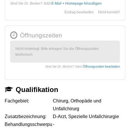
Sind Sie Dr. Berker?
Jetzt
E-Mail + Homepage hinzufügen
Eintrag bearbeiten
Nicht korrekt?
Öffnungszeiten
Nicht hinterlegt. Bitte erfragen Sie die Öffnungszeiten
telefonisch.
Sind Sie Dr. Berker?
Jetzt
Öffnungszeiten bearbeiten
Qualifikation
Fachgebiet:
Chirurg, Orthopäde und
Unfallchirurg
Zusatzbezeichnung:
D-Arzt, Spezielle Unfallchirurgie
Behandlungsschwerpu
-