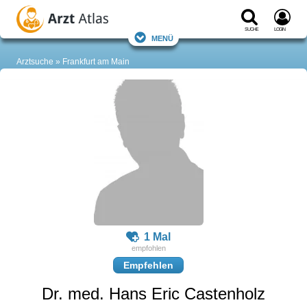
Suche
Login
Menü
Arztsuche
Frankfurt am Main
1 Mal
Empfehlen
Dr. med. Hans Eric Castenholz