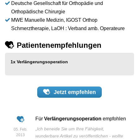
Deutsche Gesellschaft für Orthopädie und
Orthopädische Chirurgie
MWE Manuelle Medizin, IGOST Orthop
Schmerztherapie, LaOH : Verband amb. Operateure
Patientenempfehlungen
1x
Verlängerungsoperation
Jetzt
empfehlen
Für
Verlängerungsoperation
empfohlen
„
Ich beneide Sie um Ihre Fähigkeit,
05. Feb.
2013
wunderbare Artikel zu veröffentlichen - wollte