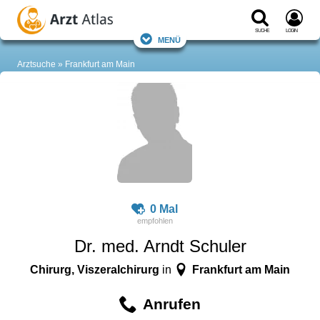
Suche
Login
Menü
Arztsuche
Frankfurt am Main
0 Mal
Dr. med. Arndt Schuler
Chirurg, Viszeralchirurg
Frankfurt am Main
in
Anrufen