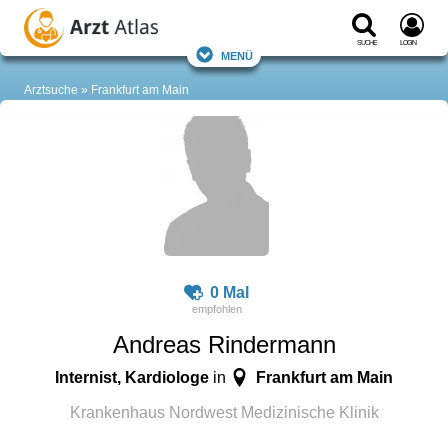
Suche
Login
Menü
Arztsuche
Frankfurt am Main
0 Mal
Andreas Rindermann
Internist, Kardiologe
Frankfurt am Main
in
Krankenhaus Nordwest Medizinische Klinik