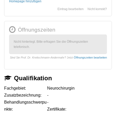
Homepage hinzufügen
Eintrag bearbeiten
Nicht korrekt?
Öffnungszeiten
Nicht hinterlegt. Bitte erfragen Sie die Öffnungszeiten
telefonisch.
Sind Sie Prof. Dr. Kreitschmann-Andermahr?
Jetzt
Öffnungszeiten bearbeiten
Qualifikation
Fachgebiet:
Neurochirurgin
Zusatzbezeichnung:
-
Behandlungsschwerpu
-
nkte:
Zertifikate: