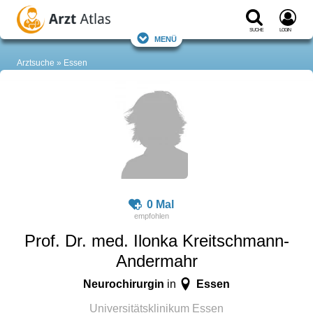
Suche
Login
Menü
Arztsuche
Essen
0 Mal
Prof. Dr. med. Ilonka Kreitschmann-
Andermahr
Neurochirurgin
Essen
in
Universitätsklinikum Essen