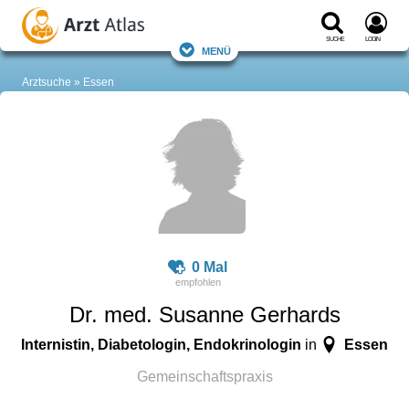
Suche
Login
Menü
Arztsuche
Essen
0 Mal
Dr. med. Susanne Gerhards
Internistin, Diabetologin, Endokrinologin
Essen
in
Gemeinschaftspraxis