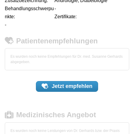
Zusatzbezeichnung:
Andrologie, Diabetologie
Behandlungsschwerpu
-
nkte:
Zertifikate:
-
Patientenempfehlungen
Es wurden noch keine Empfehlungen für Dr. med. Susanne Gerhards
abgegeben.
Jetzt
empfehlen
Medizinisches Angebot
Es wurden noch keine Leistungen von Dr. Gerhards bzw. der Praxis