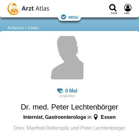
Suche
Login
Menü
Arztsuche
Essen
0 Mal
Dr. med. Peter Lechtenbörger
Internist, Gastroenterologe
Essen
in
Dres. Manfred Retterspitz und Peter Lechtenbörger