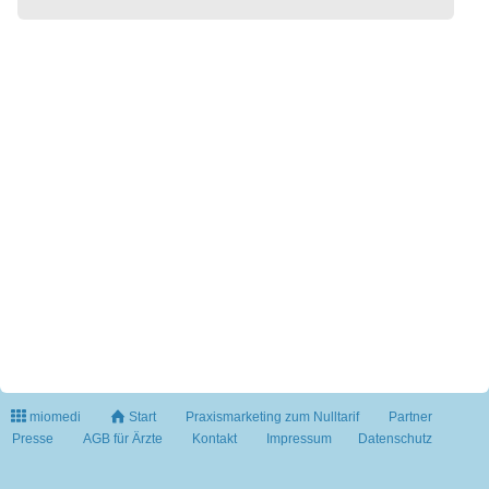
miomedi
Start
Praxismarketing zum Nulltarif
Partner
Presse
AGB für Ärzte
Kontakt
Impressum
Datenschutz