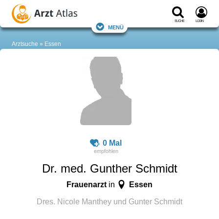
Suche
Login
Menü
Arztsuche
Essen
0 Mal
Dr. med. Gunther Schmidt
Frauenarzt
Essen
in
Dres. Nicole Manthey und Gunter Schmidt