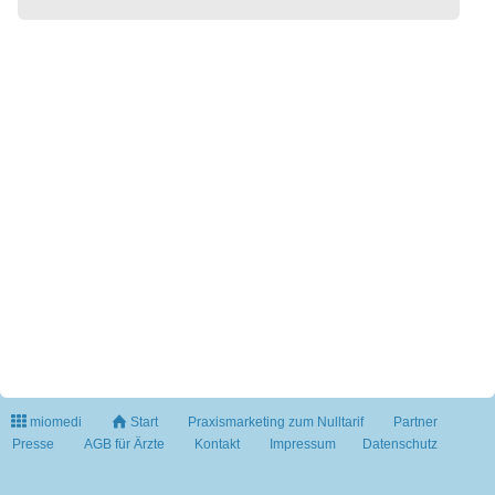
miomedi
Start
Praxismarketing zum Nulltarif
Partner
Presse
AGB für Ärzte
Kontakt
Impressum
Datenschutz