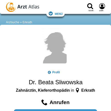
Suche
Login
Menü
Arztsuche
Erkrath
Profil
Dr. Beata Sliwowska
Zahnärztin, Kieferorthopädin
Erkrath
in
Anrufen