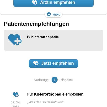
Ärztin empfehlen
Menü
Patientenempfehlungen
1x
Kieferorthopädie
Jetzt
empfehlen
Vorherige
1
Nächste
Für
Kieferorthopädie
empfohlen
„
Weil das so ist halt weil
”
17. Okt.
2012