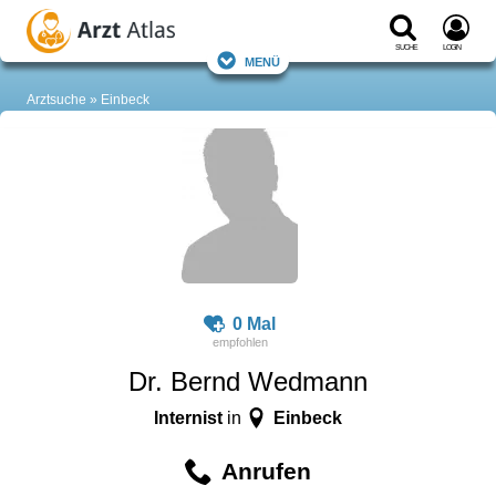
Suche
Login
Menü
Arztsuche
Einbeck
0 Mal
Dr. Bernd Wedmann
Internist
Einbeck
in
Anrufen