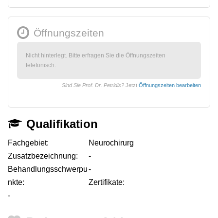
Öffnungszeiten
Nicht hinterlegt. Bitte erfragen Sie die Öffnungszeiten
telefonisch.
Sind Sie Prof. Dr. Petridis?
Jetzt
Öffnungszeiten bearbeiten
Qualifikation
Fachgebiet:
Neurochirurg
Zusatzbezeichnung:
-
Behandlungsschwerpu
-
nkte:
Zertifikate:
-