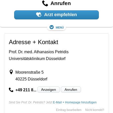
Anrufen
Arzt empfehlen
Menü
Adresse + Kontakt
Prof. Dr. med. Athanasios Petridis
Universitätsklinikum Düsseldorf
Moorenstraße 5
40225 Düsseldorf
Anzeigen
Anrufen
+49 211 8...
Sind Sie Prof. Dr. Petridis?
Jetzt
E-Mail + Homepage hinzufügen
Eintrag bearbeiten
Nicht korrekt?