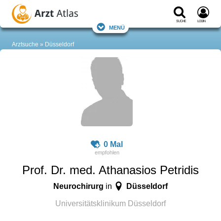
Suche
Login
Menü
Arztsuche
Düsseldorf
0 Mal
Prof. Dr. med. Athanasios Petridis
Neurochirurg
Düsseldorf
in
Universitätsklinikum Düsseldorf