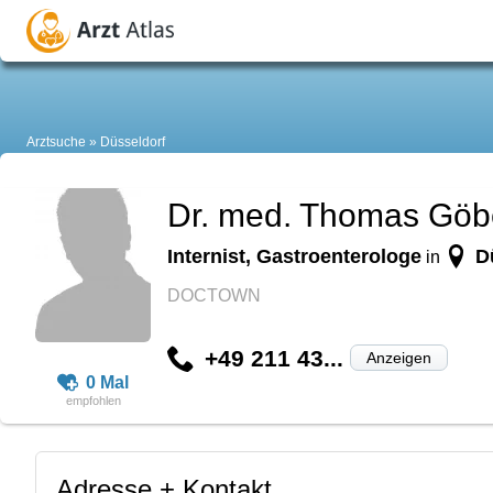
Arztsuche
Düsseldorf
Dr. med. Thomas Göb
Internist, Gastroenterologe
D
in
DOCTOWN
+49 211 43...
Anzeigen
0 Mal
Adresse + Kontakt