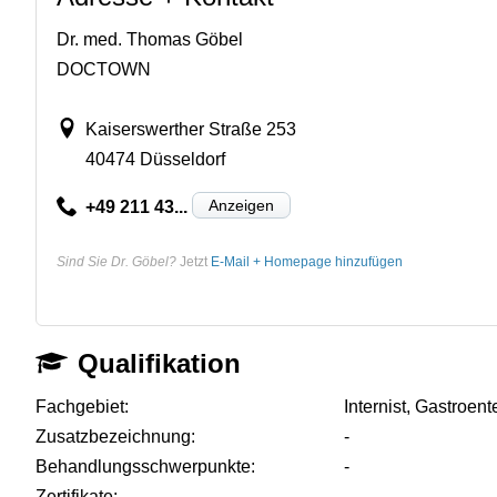
Dr. med. Thomas Göbel
DOCTOWN
Kaiserswerther Straße 253
40474 Düsseldorf
Anzeigen
+49 211 43...
Sind Sie Dr. Göbel?
Jetzt
E-Mail + Homepage hinzufügen
Qualifikation
Fachgebiet:
Internist, Gastroen
Zusatzbezeichnung:
-
Behandlungsschwerpunkte:
-
Zertifikate:
-