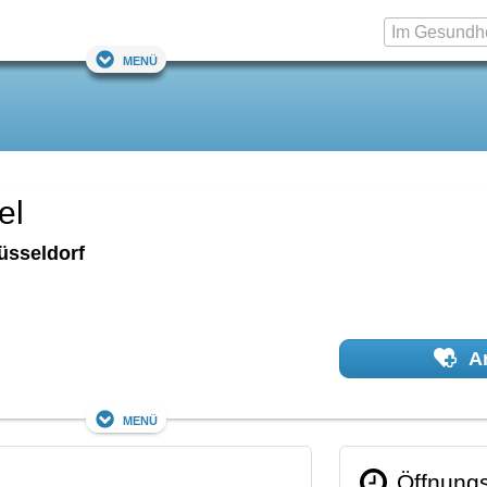
Menü
el
üsseldorf
Ar
Menü
Öffnungs