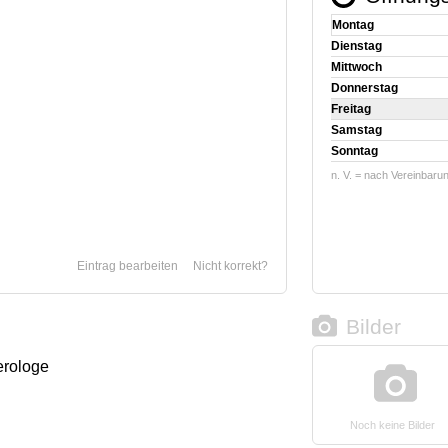
Montag
Dienstag
Mittwoch
Donnerstag
Freitag
Samstag
Sonntag
n. V. = nach Vereinbaru
Eintrag bearbeiten
Nicht korrekt?
Bilder
terologe
Noch keine Bilder