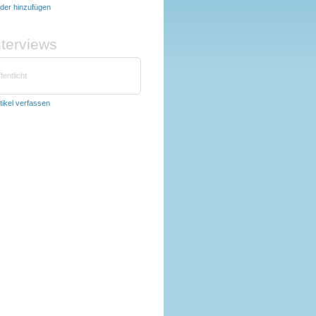
lder hinzufügen
nterviews
fentlicht
tikel verfassen