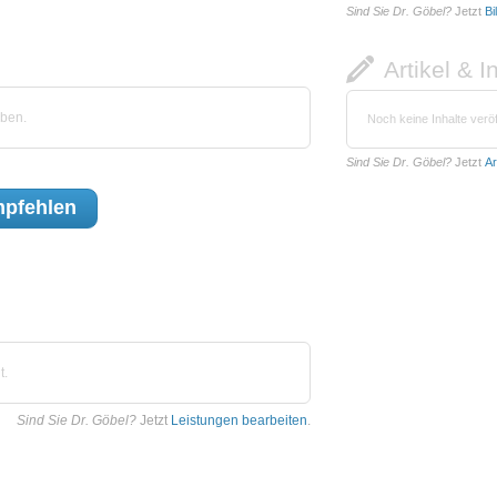
Sind Sie Dr. Göbel?
Jetzt
Bi
Artikel & I
ben.
Noch keine Inhalte veröf
Sind Sie Dr. Göbel?
Jetzt
Ar
pfehlen
t.
Sind Sie Dr. Göbel?
Jetzt
Leistungen bearbeiten
.