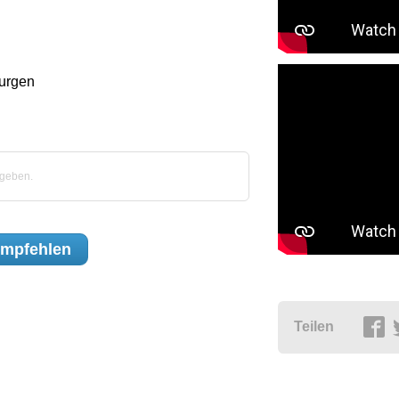
rurgen
egeben.
mpfehlen
Teilen