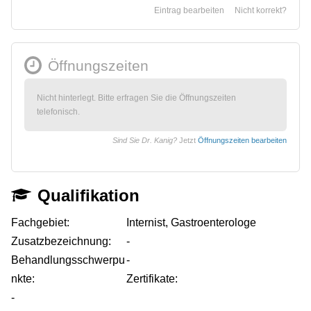
Eintrag bearbeiten
Nicht korrekt?
Öffnungszeiten
Nicht hinterlegt. Bitte erfragen Sie die Öffnungszeiten
telefonisch.
Sind Sie Dr. Kanig?
Jetzt
Öffnungszeiten bearbeiten
Qualifikation
Fachgebiet:
Internist, Gastroenterologe
Zusatzbezeichnung:
-
Behandlungsschwerpu
-
nkte:
Zertifikate:
-