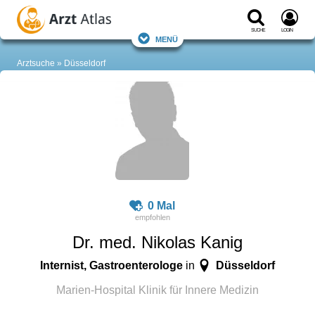
Suche
Login
Menü
Arztsuche
Düsseldorf
0 Mal
Dr. med. Nikolas Kanig
Internist, Gastroenterologe
Düsseldorf
in
Marien-Hospital Klinik für Innere Medizin