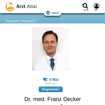
Suche
Login
Menü
Arztsuche
Düsseldorf
0 Mal
Empfehlen
Dr. med. Franz Decker