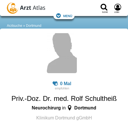
Suche
Login
Menü
Arztsuche
Dortmund
0 Mal
Priv.-Doz. Dr. med. Rolf Schultheiß
Neurochirurg
Dortmund
in
Klinikum Dortmund gGmbH