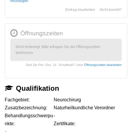
hinzufügen
Eintrag bearbeiten
Nicht korrekt?
Öffnungszeiten
Nicht hinterlegt. Bitte erfragen Sie die Öffnungszeiten
telefonisch.
Sind Sie Priv.-Doz. Dr. Schultheiß?
Jetzt
Öffnungszeiten bearbeiten
Qualifikation
Fachgebiet:
Neurochirurg
Zusatzbezeichnung:
Naturheilkundliche Verordner
Behandlungsschwerpu
-
nkte:
Zertifikate:
-