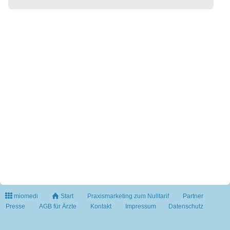
miomedi
Start
Praxismarketing zum Nulltarif
Partner
Presse
AGB für Ärzte
Kontakt
Impressum
Datenschutz