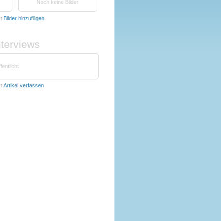
Noch keine Bilder
zt
Bilder hinzufügen
nterviews
fentlicht
zt
Artikel verfassen