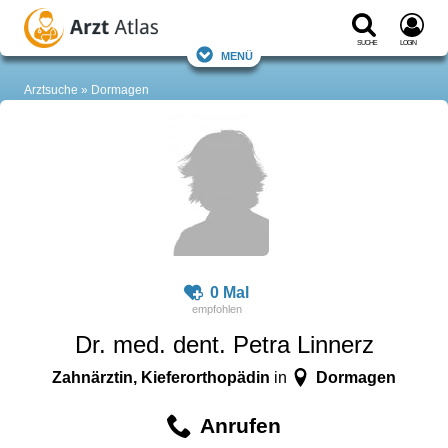
Suche
Login
Menü
Arztsuche
Dormagen
0 Mal
Dr. med. dent. Petra Linnerz
Zahnärztin, Kieferorthopädin
Dormagen
in
Anrufen