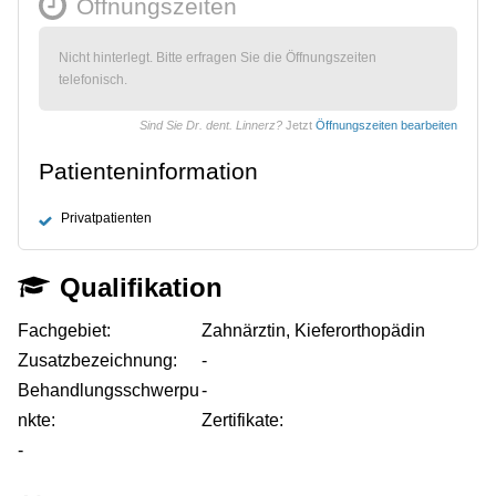
Öffnungszeiten
Nicht hinterlegt. Bitte erfragen Sie die Öffnungszeiten
telefonisch.
Sind Sie Dr. dent. Linnerz?
Jetzt
Öffnungszeiten bearbeiten
Patienteninformation
Privatpatienten
Qualifikation
Fachgebiet:
Zahnärztin, Kieferorthopädin
Zusatzbezeichnung:
-
Behandlungsschwerpu
-
nkte:
Zertifikate:
-