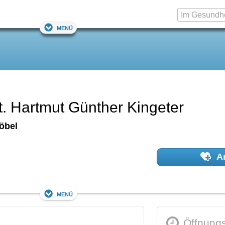
Menü
t. Hartmut Günther Kingeter
öbel
Ar
Menü
Öffnungs