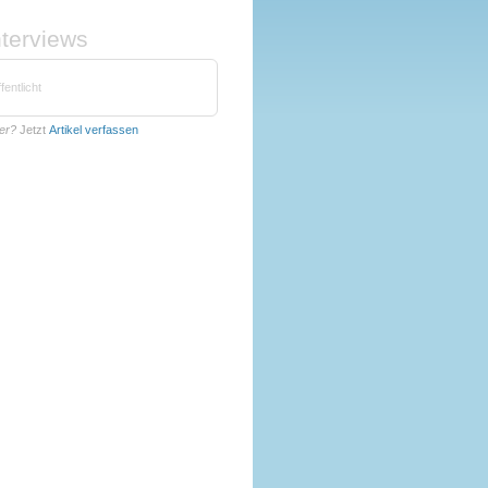
nterviews
fentlicht
ter?
Jetzt
Artikel verfassen