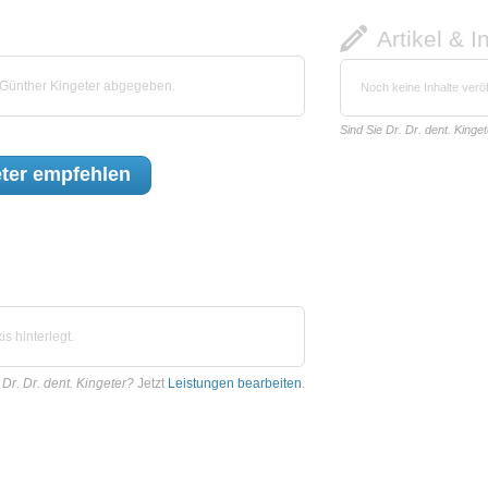
Artikel & I
 Günther Kingeter abgegeben.
Noch keine Inhalte veröf
Sind Sie Dr. Dr. dent. Kinge
eter
empfehlen
s hinterlegt.
 Dr. Dr. dent. Kingeter?
Jetzt
Leistungen bearbeiten
.