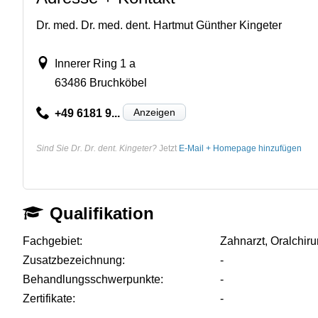
Dr. med. Dr. med. dent. Hartmut Günther Kingeter
Innerer Ring 1 a
63486 Bruchköbel
Anzeigen
+49 6181 9...
Sind Sie Dr. Dr. dent. Kingeter?
Jetzt
E-Mail + Homepage hinzufügen
Qualifikation
Fachgebiet:
Zahnarzt, Oralchiru
Zusatzbezeichnung:
-
Behandlungsschwerpunkte:
-
Zertifikate:
-