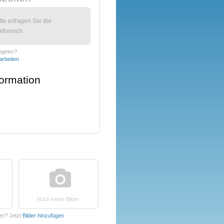
itte erfragen Sie die
efonisch.
ingeter?
arbeiten
formation
Noch keine Bilder
ter?
Jetzt
Bilder hinzufügen