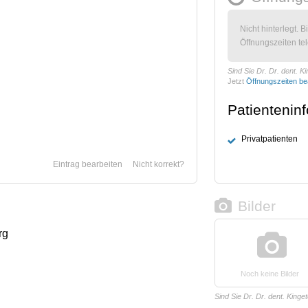
Nicht hinterlegt. B
Öffnungszeiten tel
Sind Sie Dr. Dr. dent. K
Jetzt
Öffnungszeiten be
Patientenin
Privatpatienten
Eintrag bearbeiten
Nicht korrekt?
Bilder
rg
Noch keine Bilder
Sind Sie Dr. Dr. dent. Kinge