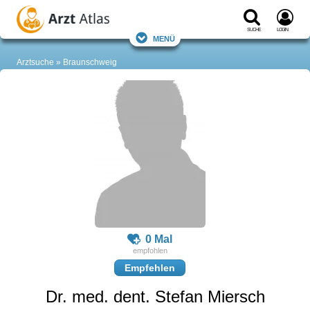
Suche
Login
Menü
Arztsuche
Braunschweig
0 Mal
Empfehlen
Dr. med. dent. Stefan Miersch