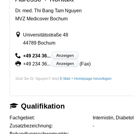
Dr. med. Thi Bang Tam Nguyen
MVZ Medicover Bochum
Universitätsstraße 48
44789 Bochum
Anzeigen
+49 234 36...
Anzeigen
+49 234 36...
(Fax)
Sind Sie Dr. Nguyen?
Jetzt
E-Mail + Homepage hinzufügen
Qualifikation
Fachgebiet:
Internistin, Diabet
Zusatzbezeichnung:
-
Behandlungsschwerpunkte:
-