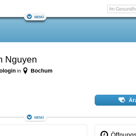
Menü
am Nguyen
nologin
Bochum
in
Ärz
Menü
Öffnungs