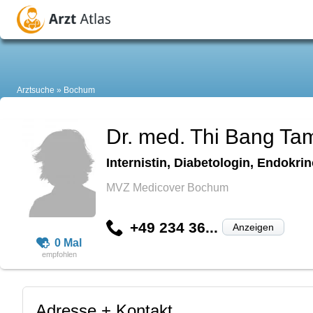
Arztsuche
Bochum
Dr. med. Thi Bang T
Internistin, Diabetologin, Endokri
MVZ Medicover Bochum
+49 234 36...
Anzeigen
0 Mal
Adresse + Kontakt