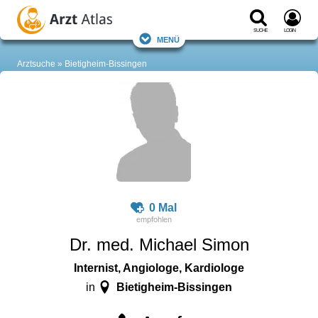
Suche
Login
Menü
Arztsuche
Bietigheim-Bissingen
0 Mal
Dr. med. Michael Simon
Internist, Angiologe, Kardiologe
Bietigheim-Bissingen
in