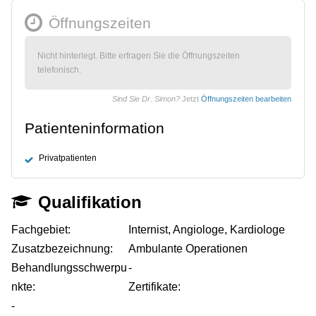
Öffnungszeiten
Nicht hinterlegt. Bitte erfragen Sie die Öffnungszeiten
telefonisch.
Sind Sie Dr. Simon?
Jetzt
Öffnungszeiten bearbeiten
Patienteninformation
Privatpatienten
Qualifikation
Fachgebiet:
Internist, Angiologe, Kardiologe
Zusatzbezeichnung:
Ambulante Operationen
Behandlungsschwerpu
-
nkte:
Zertifikate:
-