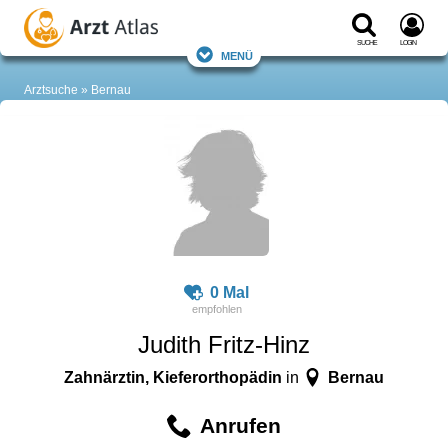
Suche
Login
Menü
Arztsuche
Bernau
0 Mal
Judith Fritz-Hinz
Zahnärztin, Kieferorthopädin
Bernau
in
Anrufen