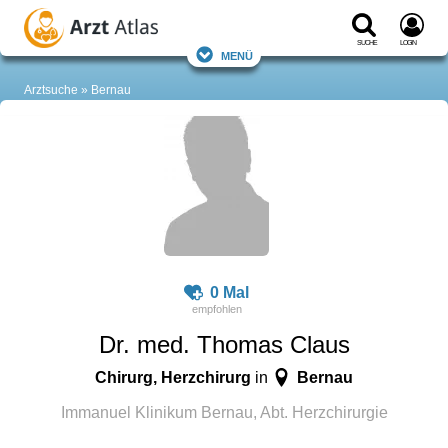
Suche
Login
Menü
Arztsuche
Bernau
0 Mal
Dr. med. Thomas Claus
Chirurg, Herzchirurg
Bernau
in
Immanuel Klinikum Bernau, Abt. Herzchirurgie