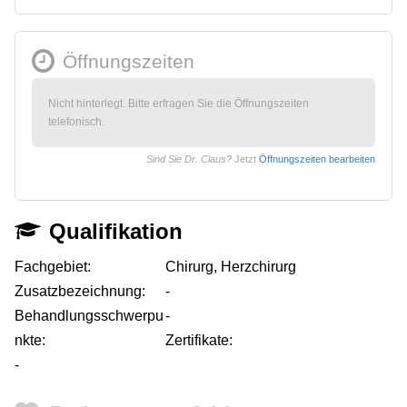
Öffnungszeiten
Nicht hinterlegt. Bitte erfragen Sie die Öffnungszeiten
telefonisch.
Sind Sie Dr. Claus?
Jetzt
Öffnungszeiten bearbeiten
Qualifikation
Fachgebiet:
Chirurg, Herzchirurg
Zusatzbezeichnung:
-
Behandlungsschwerpu
-
nkte:
Zertifikate:
-