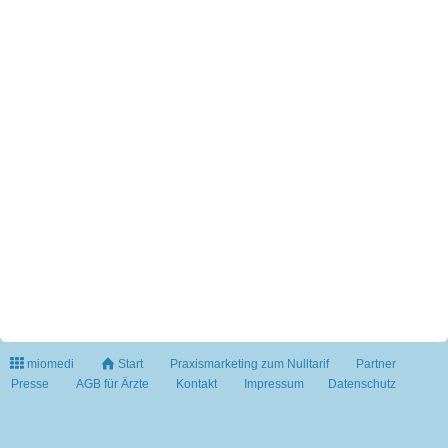
miomedi
Start
Praxismarketing zum Nulltarif
Partner
Presse
AGB für Ärzte
Kontakt
Impressum
Datenschutz