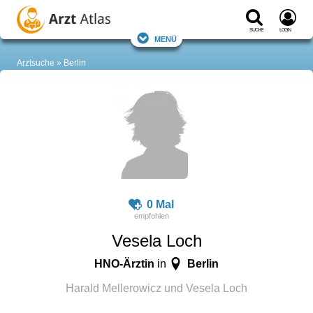
Suche
Login
Menü
Arztsuche
Berlin
0 Mal
Vesela Loch
HNO-Ärztin
Berlin
in
Harald Mellerowicz und Vesela Loch