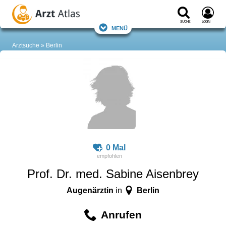
Suche
Login
Menü
Arztsuche
Berlin
0 Mal
Prof. Dr. med. Sabine Aisenbrey
Augenärztin
Berlin
in
Anrufen