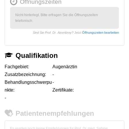
Öffnungszeiten
Nicht hinterlegt. Bitte erfragen Sie die Öffnungszeiten
telefonisch.
Sind Sie Prof. Dr. Aisenbrey?
Jetzt
Öffnungszeiten bearbeiten
Qualifikation
Fachgebiet:
Augenärztin
Zusatzbezeichnung:
-
Behandlungsschwerpu
-
nkte:
Zertifikate:
-
Patientenempfehlungen
Es wurden noch keine Empfehlungen für Prof. Dr. med. Sabine