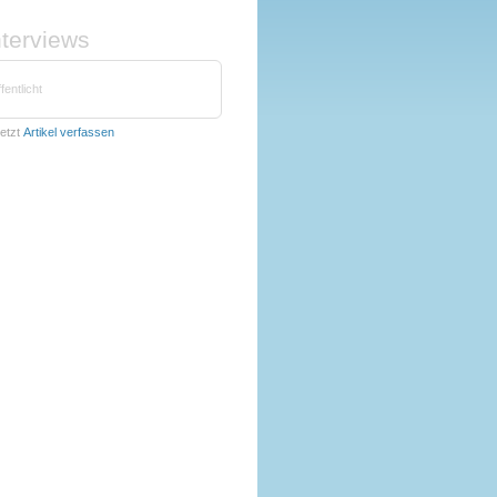
nterviews
fentlicht
etzt
Artikel verfassen