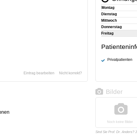
Montag
Dienstag
Mittwoch
Donnerstag
Freitag
Patientenin
Privatpatienten
Eintrag bearbeiten
Nicht korrekt?
Bilder
onen
Noch keine Bilder
Sind Sie Prof. Dr. Anders?
J