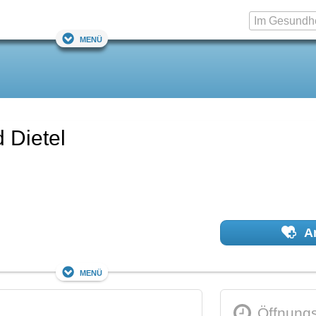
Menü
 Dietel
Ar
Menü
Öffnungs