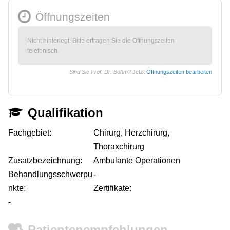
Öffnungszeiten
Nicht hinterlegt. Bitte erfragen Sie die Öffnungszeiten
telefonisch.
Sind Sie Prof. Dr. Bohm?
Jetzt
Öffnungszeiten bearbeiten
Qualifikation
Fachgebiet:
Chirurg, Herzchirurg,
Thoraxchirurg
Zusatzbezeichnung:
Ambulante Operationen
Behandlungsschwerpu
-
nkte:
Zertifikate:
-
Patientenempfehlungen