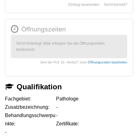
Eintrag bearbeiten
Nicht korrekt?
Öffnungszeiten
Nicht hinterlegt. Bitte erfragen Sie die Öffnungszeiten
telefonisch.
Sind Sie Prof. Dr. Herbst?
Jetzt
Öffnungszeiten bearbeiten
Qualifikation
Fachgebiet:
Pathologe
Zusatzbezeichnung:
-
Behandlungsschwerpu
-
nkte:
Zertifikate:
-