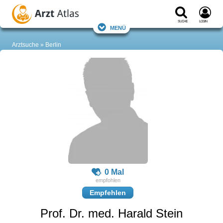
Suche
Login
Menü
Arztsuche
Berlin
0 Mal
Empfehlen
Prof. Dr. med. Harald Stein