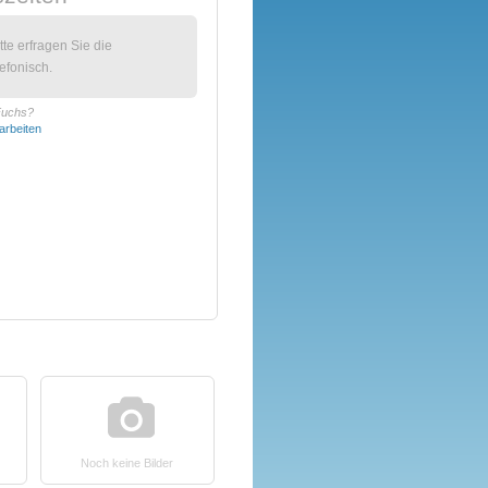
itte erfragen Sie die
efonisch.
 Fuchs?
arbeiten
Noch keine Bilder