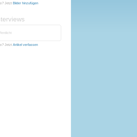
hs?
Jetzt
Bilder hinzufügen
nterviews
fentlicht
hs?
Jetzt
Artikel verfassen