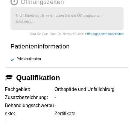
Öffnungszeiten
Nicht hinterlegt. Bitte erfragen Sie die Öffnungszeiten
telefonisch.
Sind Sie Priv.-Doz. Dr. Bernard?
Jetzt
Öffnungszeiten bearbeiten
Patienteninformation
Privatpatienten
Qualifikation
Fachgebiet:
Orthopäde und Unfallchirurg
Zusatzbezeichnung:
-
Behandlungsschwerpu
-
nkte:
Zertifikate:
-