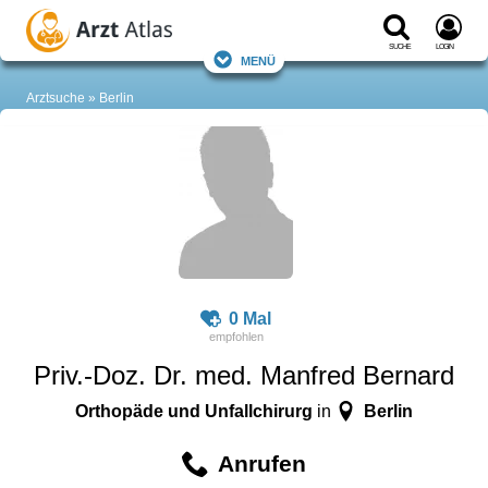
Suche
Login
Menü
Arztsuche
Berlin
0 Mal
Priv.-Doz. Dr. med. Manfred Bernard
Orthopäde und Unfallchirurg
Berlin
in
Anrufen