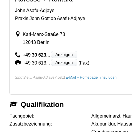
John Asafu-Adjaye
Praxis John Gottlob Asafu-Adjaye
Karl-Marx-Straße 78
12043 Berlin
Anzeigen
+49 30 623...
Anzeigen
+49 30 613...
(Fax)
Sind Sie J. Asafu-Adjaye?
Jetzt
E-Mail + Homepage hinzufügen
Qualifikation
Fachgebiet:
Allgemeinarzt, Hau
Zusatzbezeichnung:
Akupunktur, Hausa
Grundversorgung