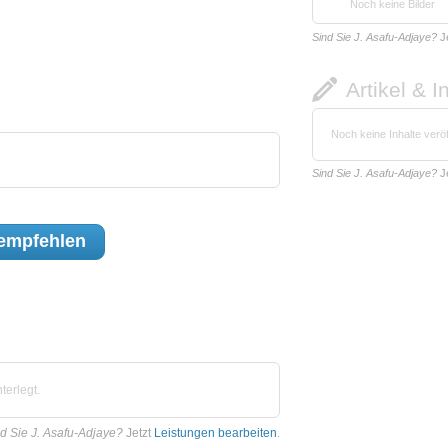
Noch keine Bilder
Sind Sie J. Asafu-Adjaye?
J
Artikel & I
Noch keine Inhalte veröf
Sind Sie J. Asafu-Adjaye?
J
empfehlen
terlegt.
d Sie J. Asafu-Adjaye?
Jetzt
Leistungen bearbeiten
.