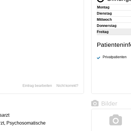
Montag
Dienstag
Mittwoch
Donnerstag
Freitag
Patientenin
Privatpatienten
Eintrag bearbeiten
Nicht korrekt?
Bilder
sarzt
rzt, Psychosomatische