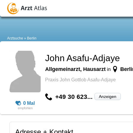
Arztsuche
Berlin
John Asafu-Adjaye
Allgemeinarzt, Hausarzt
Berli
in
Praxis John Gottlob Asafu-Adjaye
+49 30 623...
Anzeigen
0 Mal
Adresse + Kontakt