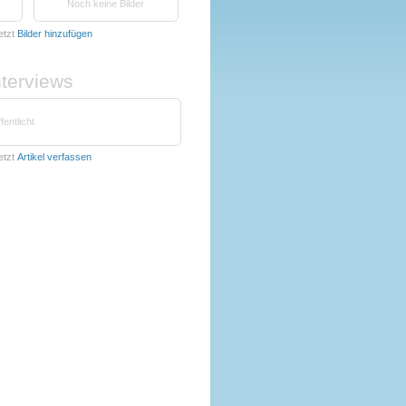
Noch keine Bilder
etzt
Bilder hinzufügen
nterviews
fentlicht
etzt
Artikel verfassen