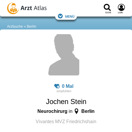
Suche
Login
Menü
Arztsuche
Berlin
0 Mal
Jochen Stein
Neurochirurg
Berlin
in
Vivantes MVZ Friedrichshain