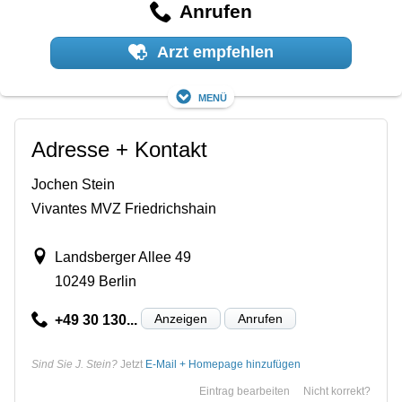
Anrufen
Arzt empfehlen
Menü
Adresse + Kontakt
Jochen Stein
Vivantes MVZ Friedrichshain
Landsberger Allee 49
10249 Berlin
Anzeigen
Anrufen
+49 30 130...
Sind Sie J. Stein?
Jetzt
E-Mail + Homepage hinzufügen
Eintrag bearbeiten
Nicht korrekt?