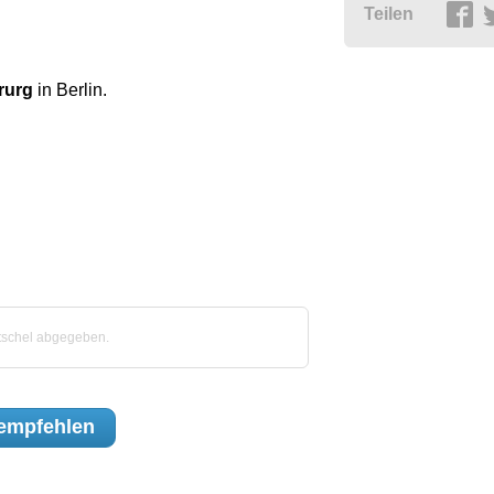
Teilen
rurg
in Berlin.
tschel abgegeben.
empfehlen