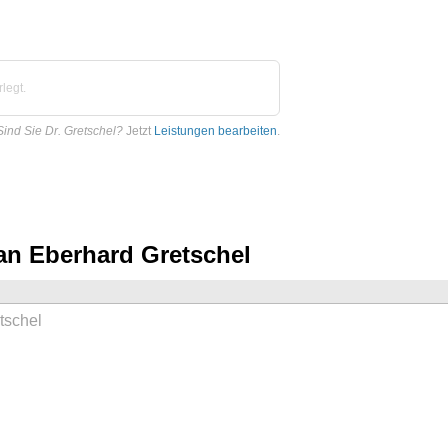
legt.
Sind Sie Dr. Gretschel?
Jetzt
Leistungen bearbeiten
.
han Eberhard Gretschel