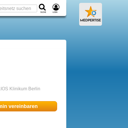
Suche
Login
LIOS Klinikum Berlin
min
vereinbaren