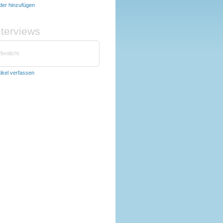
lder hinzufügen
nterviews
fentlicht
tikel verfassen