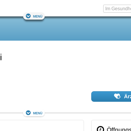
Menü
i
Ärz
Menü
Öffnungs