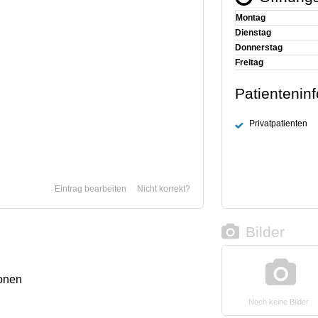
Montag
Dienstag
Donnerstag
Freitag
Patientenin
Privatpatienten
Eintrag bearbeiten
Nicht korrekt?
Bilder
onen
Noch keine Bilder