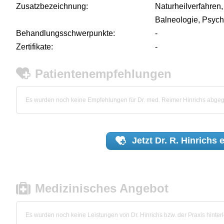
Zusatzbezeichnung:
Naturheilverfahren
Balneologie, Psych
Behandlungsschwerpunkte:
-
Zertifikate:
-
Patientenempfehlungen
Es wurden noch keine Empfehlungen für Dr. med. Reimer Hinrichs abge
Jetzt
Dr. R. Hinrichs
e
Medizinisches Angebot
Es wurden noch keine Leistungen von Dr. Hinrichs bzw. der Praxis hinterl