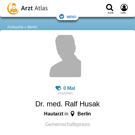
Suche
Login
Menü
Arztsuche
Berlin
0 Mal
Dr. med. Ralf Husak
Hautarzt
Berlin
in
Gemeinschaftspraxis