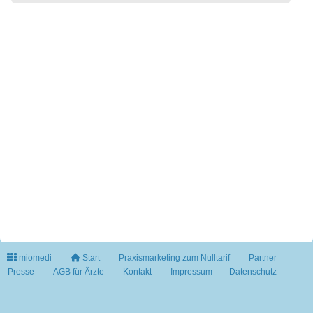
miomedi
Start
Praxismarketing zum Nulltarif
Partner
Presse
AGB für Ärzte
Kontakt
Impressum
Datenschutz