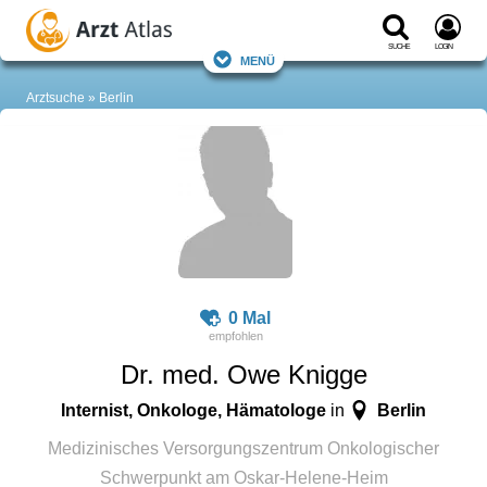
Suche
Login
Menü
Arztsuche
Berlin
0 Mal
Dr. med. Owe Knigge
Internist, Onkologe, Hämatologe
Berlin
in
Medizinisches Versorgungszentrum Onkologischer
Schwerpunkt am Oskar-Helene-Heim